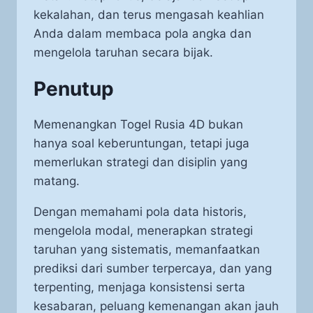
kekalahan, dan terus mengasah keahlian
Anda dalam membaca pola angka dan
mengelola taruhan secara bijak.
Penutup
Memenangkan Togel Rusia 4D bukan
hanya soal keberuntungan, tetapi juga
memerlukan strategi dan disiplin yang
matang.
Dengan memahami pola data historis,
mengelola modal, menerapkan strategi
taruhan yang sistematis, memanfaatkan
prediksi dari sumber terpercaya, dan yang
terpenting, menjaga konsistensi serta
kesabaran, peluang kemenangan akan jauh