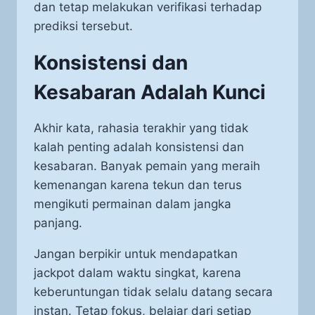
dan tetap melakukan verifikasi terhadap
prediksi tersebut.
Konsistensi dan
Kesabaran Adalah Kunci
Akhir kata, rahasia terakhir yang tidak
kalah penting adalah konsistensi dan
kesabaran. Banyak pemain yang meraih
kemenangan karena tekun dan terus
mengikuti permainan dalam jangka
panjang.
Jangan berpikir untuk mendapatkan
jackpot dalam waktu singkat, karena
keberuntungan tidak selalu datang secara
instan. Tetap fokus, belajar dari setiap