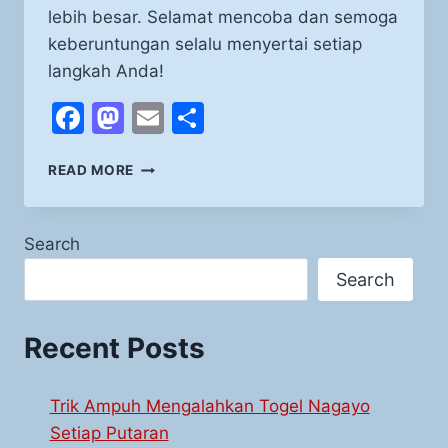
lebih besar. Selamat mencoba dan semoga
keberuntungan selalu menyertai setiap
langkah Anda!
Facebook
Mastodon
Email
Share
RAHASIA
READ MORE
TERSEMBUNYI
MENANG
DI
Search
TOGEL
RUSIA
Search
4D
Recent Posts
Trik Ampuh Mengalahkan Togel Nagayo
Setiap Putaran