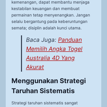
kemenangan, dapat membantu menjaga
kestabilan keuangan dan membuat
permainan tetap menyenangkan. Jangan
selalu bergantung pada keberuntungan
semata; disiplin adalah kunci utama.
Baca Juga:
Panduan
Memilih Angka Togel
Australia 4D Yang
Akurat
Menggunakan Strategi
Taruhan Sistematis
Strategi taruhan sistematis sangat