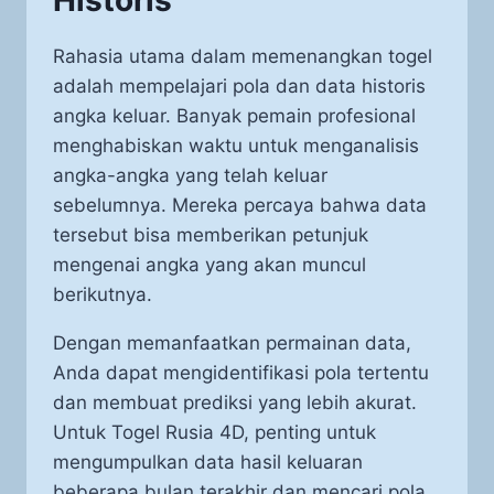
Historis
Rahasia utama dalam memenangkan togel
adalah mempelajari pola dan data historis
angka keluar. Banyak pemain profesional
menghabiskan waktu untuk menganalisis
angka-angka yang telah keluar
sebelumnya. Mereka percaya bahwa data
tersebut bisa memberikan petunjuk
mengenai angka yang akan muncul
berikutnya.
Dengan memanfaatkan permainan data,
Anda dapat mengidentifikasi pola tertentu
dan membuat prediksi yang lebih akurat.
Untuk Togel Rusia 4D, penting untuk
mengumpulkan data hasil keluaran
beberapa bulan terakhir dan mencari pola