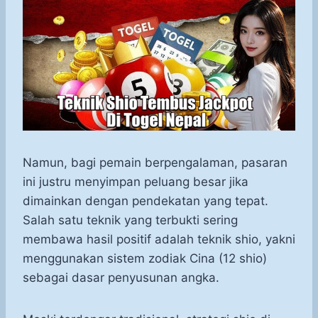
Namun, bagi pemain berpengalaman, pasaran
ini justru menyimpan peluang besar jika
dimainkan dengan pendekatan yang tepat.
Salah satu teknik yang terbukti sering
membawa hasil positif adalah teknik shio, yakni
menggunakan sistem zodiak Cina (12 shio)
sebagai dasar penyusunan angka.