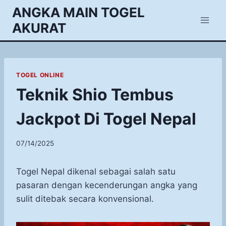
Skip
ANGKA MAIN TOGEL
to
AKURAT
content
TOGEL ONLINE
Teknik Shio Tembus
Jackpot Di Togel Nepal
07/14/2025
Togel Nepal dikenal sebagai salah satu
pasaran dengan kecenderungan angka yang
sulit ditebak secara konvensional.