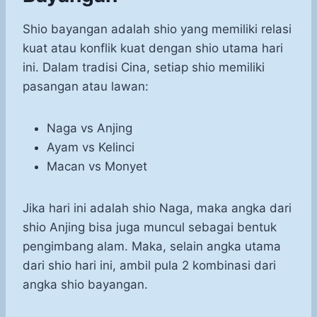
Shio bayangan adalah shio yang memiliki relasi
kuat atau konflik kuat dengan shio utama hari
ini. Dalam tradisi Cina, setiap shio memiliki
pasangan atau lawan:
Naga vs Anjing
Ayam vs Kelinci
Macan vs Monyet
Jika hari ini adalah shio Naga, maka angka dari
shio Anjing bisa juga muncul sebagai bentuk
pengimbang alam. Maka, selain angka utama
dari shio hari ini, ambil pula 2 kombinasi dari
angka shio bayangan.