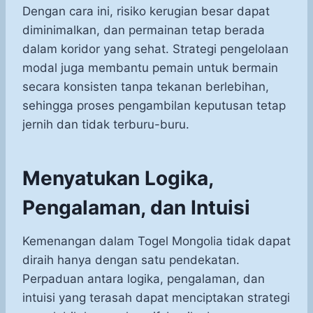
Dengan cara ini, risiko kerugian besar dapat
diminimalkan, dan permainan tetap berada
dalam koridor yang sehat. Strategi pengelolaan
modal juga membantu pemain untuk bermain
secara konsisten tanpa tekanan berlebihan,
sehingga proses pengambilan keputusan tetap
jernih dan tidak terburu-buru.
Menyatukan Logika,
Pengalaman, dan Intuisi
Kemenangan dalam Togel Mongolia tidak dapat
diraih hanya dengan satu pendekatan.
Perpaduan antara logika, pengalaman, dan
intuisi yang terasah dapat menciptakan strategi