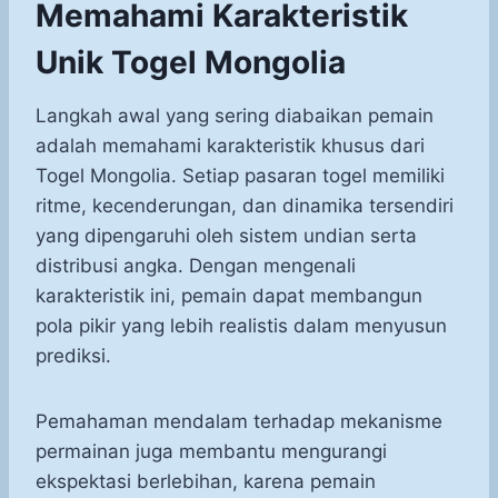
Memahami Karakteristik
Unik Togel Mongolia
Langkah awal yang sering diabaikan pemain
adalah memahami karakteristik khusus dari
Togel Mongolia. Setiap pasaran togel memiliki
ritme, kecenderungan, dan dinamika tersendiri
yang dipengaruhi oleh sistem undian serta
distribusi angka. Dengan mengenali
karakteristik ini, pemain dapat membangun
pola pikir yang lebih realistis dalam menyusun
prediksi.
Pemahaman mendalam terhadap mekanisme
permainan juga membantu mengurangi
ekspektasi berlebihan, karena pemain