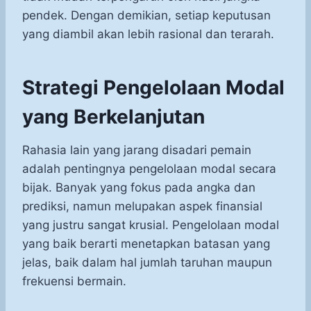
pendek. Dengan demikian, setiap keputusan
yang diambil akan lebih rasional dan terarah.
Strategi Pengelolaan Modal
yang Berkelanjutan
Rahasia lain yang jarang disadari pemain
adalah pentingnya pengelolaan modal secara
bijak. Banyak yang fokus pada angka dan
prediksi, namun melupakan aspek finansial
yang justru sangat krusial. Pengelolaan modal
yang baik berarti menetapkan batasan yang
jelas, baik dalam hal jumlah taruhan maupun
frekuensi bermain.