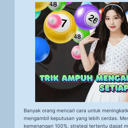
Banyak orang mencari cara untuk meningkat
mengambil keputusan yang lebih cerdas. Me
kemenangan 100%, strategi tertentu dapat m