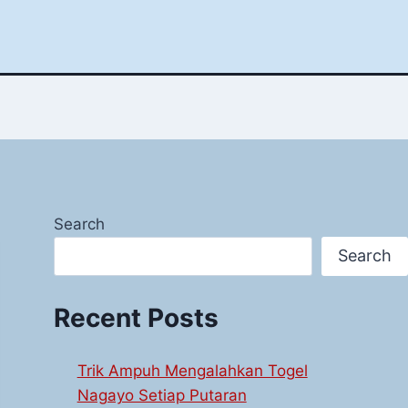
Search
Search
Recent Posts
Trik Ampuh Mengalahkan Togel
Nagayo Setiap Putaran