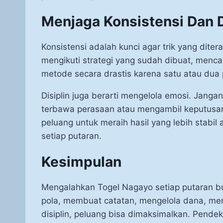
Menjaga Konsistensi Dan D
Konsistensi adalah kunci agar trik yang diter
mengikuti strategi yang sudah dibuat, menca
metode secara drastis karena satu atau dua
Disiplin juga berarti mengelola emosi. Jan
terbawa perasaan atau mengambil keputusan 
peluang untuk meraih hasil yang lebih stabil
setiap putaran.
Kesimpulan
Mengalahkan Togel Nagayo setiap putaran b
pola, membuat catatan, mengelola dana, m
disiplin, peluang bisa dimaksimalkan. Pende