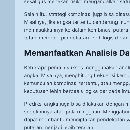
sekaligus menekan risiko mengandalkan satu 
Selain itu, strategi kombinasi juga bisa di
Misalnya, jika angka tertentu cenderung mun
memasukkannya ke dalam kombinasi putaran 
tetapi memberi pendekatan lebih logis diban
Memanfaatkan Analisis Da
Beberapa pemain sukses menggunakan anali
angka. Misalnya, menghitung frekuensi kemu
kemunculan kombinasi tertentu, atau menggu
keputusan lebih berbasis logika daripada intu
Prediksi angka juga bisa dilakukan dengan me
sebelumnya atau pola mingguan. Menggabung
dapat membantu menciptakan pendekatan yan
putaran menjadi lebih terarah.