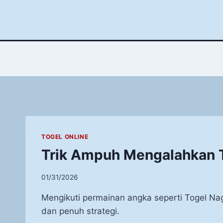
Skip
to
content
TOGEL ONLINE
Trik Ampuh Mengalahkan T
01/31/2026
Mengikuti permainan angka seperti Togel Nag
dan penuh strategi.