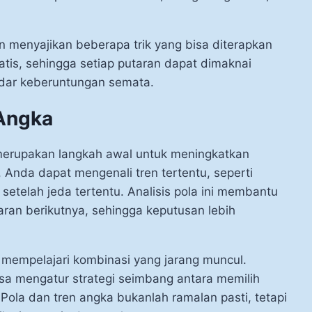
 menyajikan beberapa trik yang bisa diterapkan
atis, sehingga setiap putaran dapat dimaknai
dar keberuntungan semata.
Angka
merupakan langkah awal untuk meningkatkan
Anda dapat mengenali tren tertentu, seperti
etelah jeda tertentu. Analisis pola ini membantu
ran berikutnya, sehingga keputusan lebih
i mempelajari kombinasi yang jarang muncul.
sa mengatur strategi seimbang antara memilih
Pola dan tren angka bukanlah ramalan pasti, tetapi