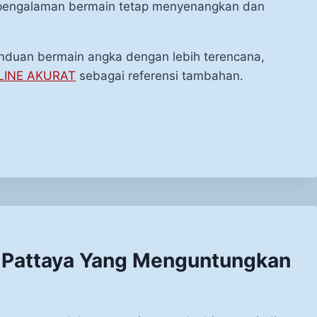
ga pengalaman bermain tetap menyenangkan dan
anduan bermain angka dengan lebih terencana,
LINE AKURAT
sebagai referensi tambahan.
l Pattaya Yang Menguntungkan