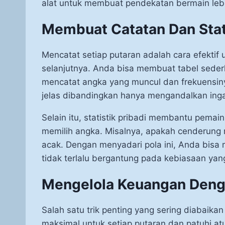
alat untuk membuat pendekatan bermain lebih
Membuat Catatan Dan Stati
Mencatat setiap putaran adalah cara efektif
selanjutnya. Anda bisa membuat tabel seder
mencatat angka yang muncul dan frekuensiny
jelas dibandingkan hanya mengandalkan inga
Selain itu, statistik pribadi membantu pem
memilih angka. Misalnya, apakah cenderung m
acak. Dengan menyadari pola ini, Anda bisa 
tidak terlalu bergantung pada kebiasaan yang
Mengelola Keuangan Deng
Salah satu trik penting yang sering diabaik
maksimal untuk setiap putaran dan patuhi a