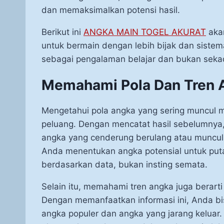
dan memaksimalkan potensi hasil.
Berikut ini
ANGKA MAIN TOGEL AKURAT
akan
untuk bermain dengan lebih bijak dan sistem
sebagai pengalaman belajar dan bukan seka
Memahami Pola Dan Tren 
Mengetahui pola angka yang sering muncul 
peluang. Dengan mencatat hasil sebelumnya, 
angka yang cenderung berulang atau muncul s
Anda menentukan angka potensial untuk puta
berdasarkan data, bukan insting semata.
Selain itu, memahami tren angka juga berart
Dengan memanfaatkan informasi ini, Anda bi
angka populer dan angka yang jarang keluar. 